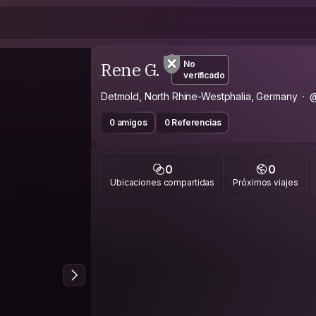
Rene G.
No
verificado
Detmold, North Rhine-Westphalia, Germany
0 amigos
0 Referencias
0
0
Ubicaciones compartidas
Próximos viajes