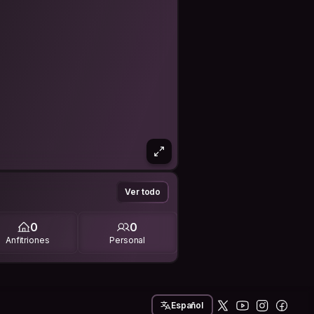
Ver todo
0
0
Anfitriones
Personal
Español