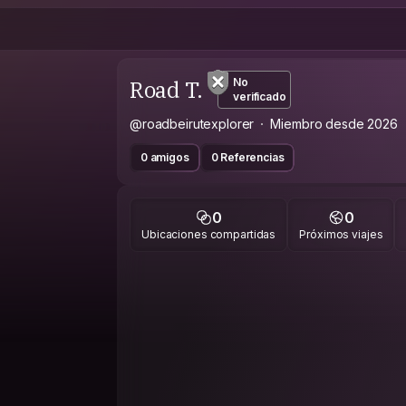
Road T.
No
verificado
@roadbeirutexplorer
Miembro desde 2026
0 amigos
0 Referencias
0
0
Ubicaciones compartidas
Próximos viajes