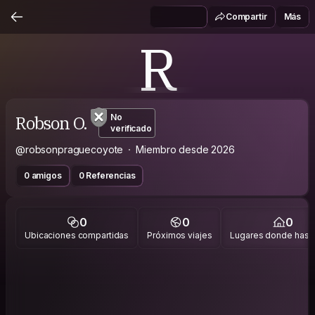
Compartir
Más
R
Robson O.
No
verificado
@robsonpraguecoyote
Miembro desde 2026
0 amigos
0 Referencias
0
0
0
Ubicaciones compartidas
Próximos viajes
Lugares donde has v