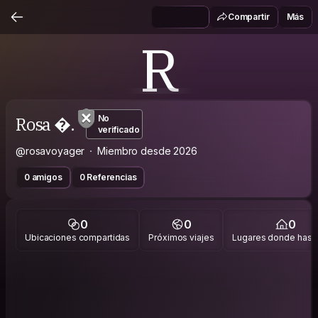
Compartir
Más
R
Rosa �.
No
verificado
@rosavoyager
Miembro desde 2026
0 amigos
0 Referencias
0
0
0
Ubicaciones compartidas
Próximos viajes
Lugares donde has v