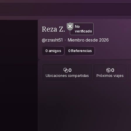
Reza Z.
No
verificado
@rzrasht51
Miembro desde 2026
0 amigos
0 Referencias
0
0
Ubicaciones compartidas
Próximos viajes