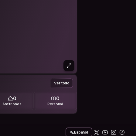
Ver todo
0
0
Anfitriones
Personal
Español