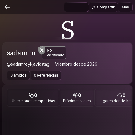
Compartir
Más
S
sadam m.
No
verificado
@sadamreykjavikstag
Miembro desde 2026
0 amigos
0 Referencias
0
0
0
Ubicaciones compartidas
Próximos viajes
Lugares donde has v