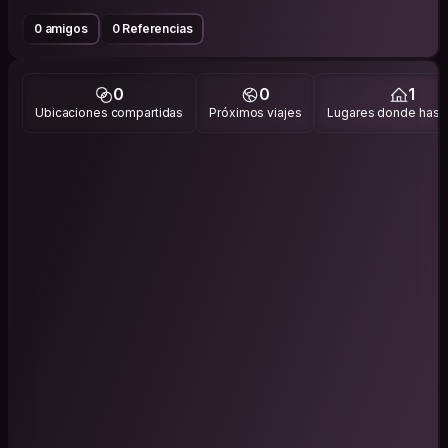
0 amigos
0 Referencias
0
0
1
Ubicaciones compartidas
Próximos viajes
Lugares donde has v