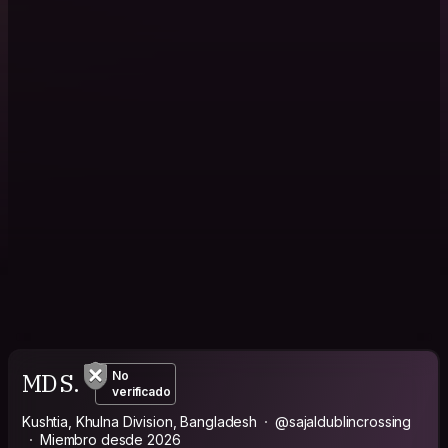
MD S.
No
verificado
Kushtia, Khulna Division, Bangladesh
@sajaldublincrossing
Miembro desde 2026