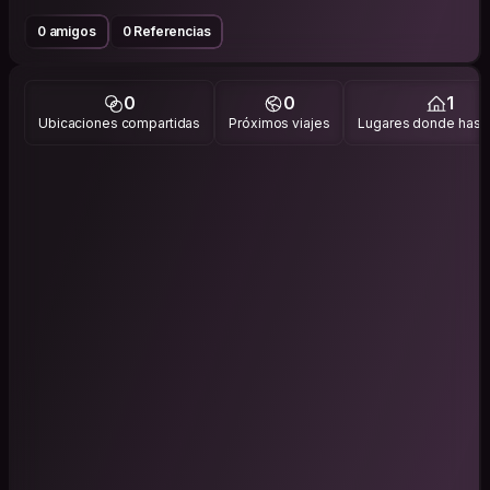
0 amigos
0 Referencias
0
0
1
Ubicaciones compartidas
Próximos viajes
Lugares donde has v