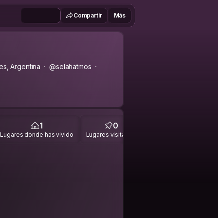
Compartir
Más
s, Argentina
@selahatmos
1
0
Lugares donde has vivido
Lugares visitados