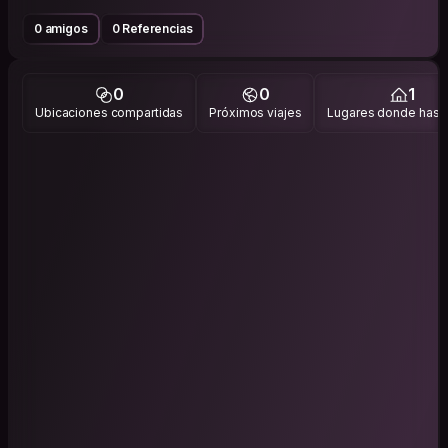
0 amigos
0 Referencias
0
0
1
Ubicaciones compartidas
Próximos viajes
Lugares donde has v