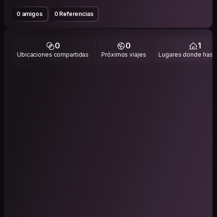
0 amigos
0 Referencias
0
0
1
Ubicaciones compartidas
Próximos viajes
Lugares donde has v