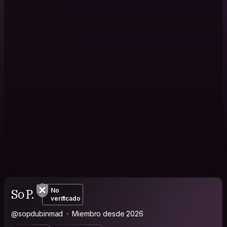
So P.
No
verificado
@sopdubinmad
Miembro desde 2026