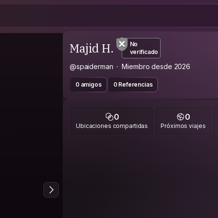
Majid H.
No
verificado
@spaiderman
Miembro desde 2026
0 amigos
0 Referencias
0
0
Ubicaciones compartidas
Próximos viajes