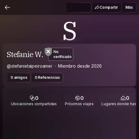
Compartir
Más
S
Stefanie W.
No
verificado
@stefanietaipeiroamer
Miembro desde 2026
0 amigos
0 Referencias
0
0
0
Ubicaciones compartidas
Próximos viajes
Lugares donde has v