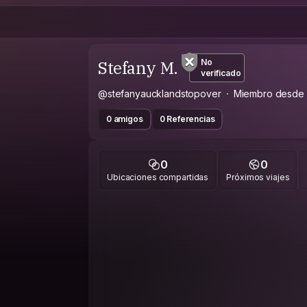
Stefany M.
No
verificado
@stefanyaucklandstopover
Miembro desde
0 amigos
0 Referencias
0
0
Ubicaciones compartidas
Próximos viajes