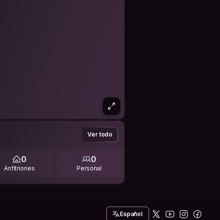
Ver todo
0
0
Anfitriones
Personal
Español