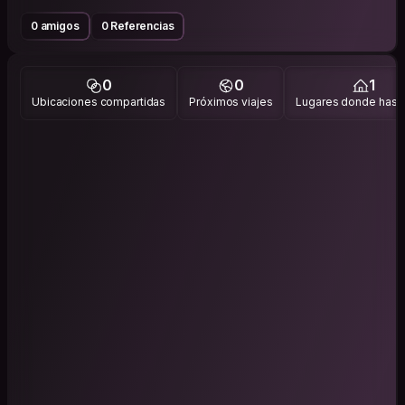
0 amigos
0 Referencias
0
0
1
Ubicaciones compartidas
Próximos viajes
Lugares donde has v