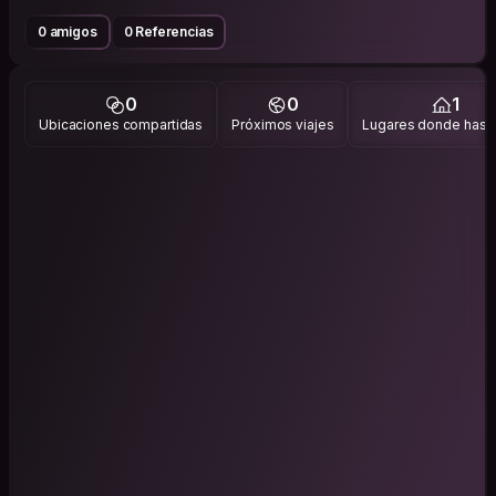
0 amigos
0 Referencias
0
0
1
Ubicaciones compartidas
Próximos viajes
Lugares donde has v