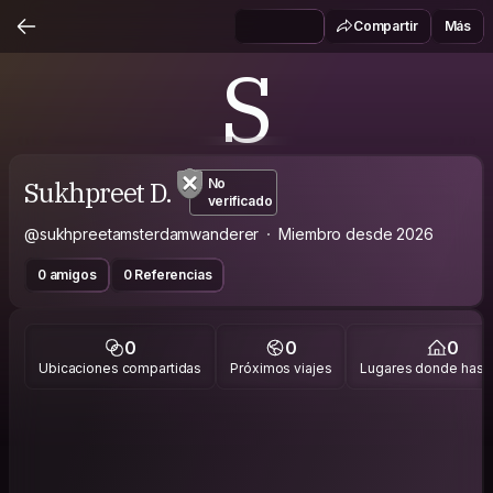
Compartir
Más
S
Sukhpreet D.
No
verificado
@sukhpreetamsterdamwanderer
Miembro desde 2026
0 amigos
0 Referencias
0
0
0
Ubicaciones compartidas
Próximos viajes
Lugares donde has v