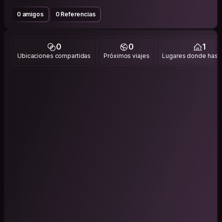
0 amigos
0 Referencias
0
0
1
Ubicaciones compartidas
Próximos viajes
Lugares donde has v