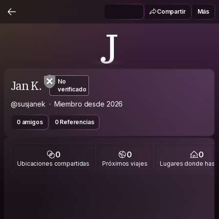
Compartir
Más
J
Jan K.
No
verificado
@susjanek
Miembro desde 2026
0 amigos
0 Referencias
0
0
0
Ubicaciones compartidas
Próximos viajes
Lugares donde has v