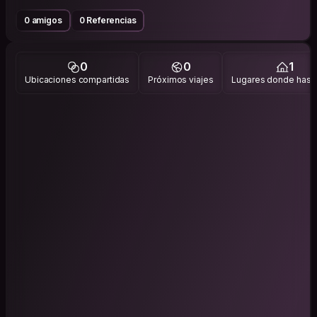
0 amigos
0 Referencias
0
0
1
Ubicaciones compartidas
Próximos viajes
Lugares donde has v