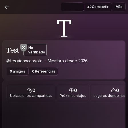
Compartir
Más
T
Test
No
verificado
@testviennacoyote
Miembro desde 2026
0 amigos
0 Referencias
0
0
0
Ubicaciones compartidas
Próximos viajes
Lugares donde has v