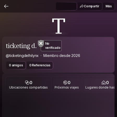
Compartir
Más
T
ticketing d.
No
verificado
@ticketingdelhilynx
Miembro desde 2026
0 amigos
0 Referencias
0
0
0
Ubicaciones compartidas
Próximos viajes
Lugares donde has v