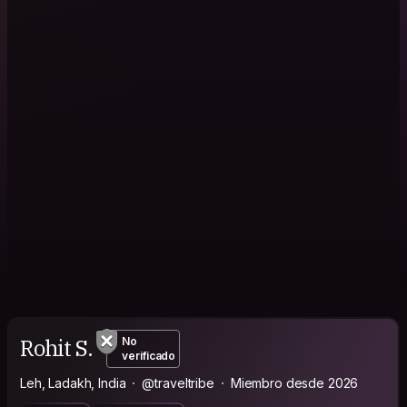
Rohit S.
No
verificado
Leh, Ladakh, India
@traveltribe
Miembro desde 2026