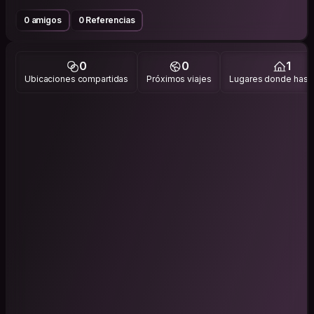
0 amigos
0 Referencias
0
0
1
Ubicaciones compartidas
Próximos viajes
Lugares donde has v