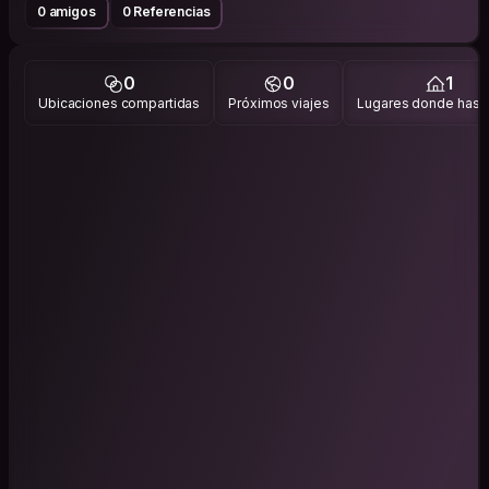
0 amigos
0 Referencias
0
0
1
Ubicaciones compartidas
Próximos viajes
Lugares donde has v