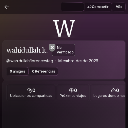
Compartir
Más
W
wahidullah k.
No
verificado
@wahidullahflorencestag
Miembro desde 2026
0 amigos
0 Referencias
0
0
0
Ubicaciones compartidas
Próximos viajes
Lugares donde has v