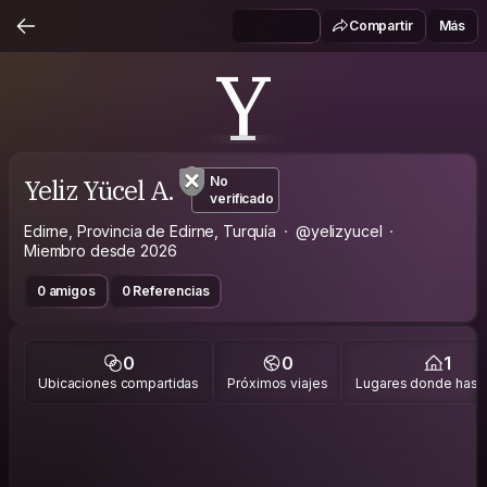
Compartir
Más
Y
Yeliz Yücel A.
No
verificado
Edirne, Provincia de Edirne, Turquía
@yelizyucel
Miembro desde 2026
0 amigos
0 Referencias
0
0
1
Ubicaciones compartidas
Próximos viajes
Lugares donde has v