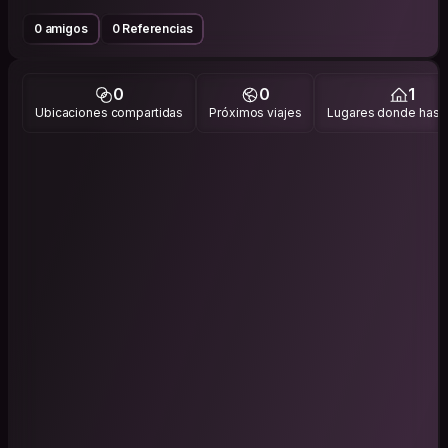
0 amigos
0 Referencias
0
0
1
Ubicaciones compartidas
Próximos viajes
Lugares donde has v