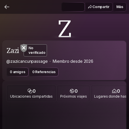
Compartir
Más
Z
Zazi
No
verificado
@zazicancunpassage
Miembro desde 2026
0 amigos
0 Referencias
0
0
0
Ubicaciones compartidas
Próximos viajes
Lugares donde has v