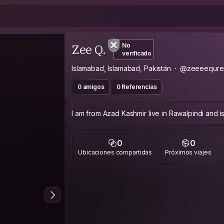
Zee Q.
No
verificado
Islamabad, Islamabad, Pakistán
@zeeeequre
0 amigos
0 Referencias
I am from Azad Kashmir live in Rawalpindi and 
0
0
Ubicaciones compartidas
Próximos viajes