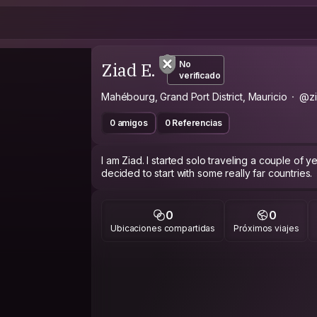
Ziad E.
No
verificado
Mahébourg, Grand Port District, Mauricio
@zi
0 amigos
0 Referencias
I am Ziad. I started solo traveling a couple of
decided to start with some really far countries.
0
0
Ubicaciones compartidas
Próximos viajes