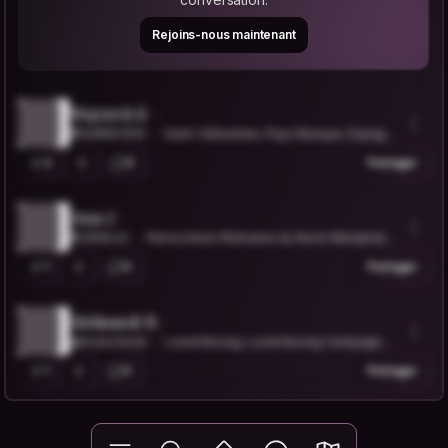
Rejoins-nous maintenant
Wojciech S.
@SAREK1910
Saint-Sébastien, Pays Basque, Espagn
e
2
0
Partager
Jens J.
@JENSJO
Remscheid, Rhénanie du Nord-Westphali
e, Allemagne
1
0
Partager
Aleksandr B.
@bsanchezb
Luxembourg, Luxembourg Campagne,
Luxembourg
1
0
Partager