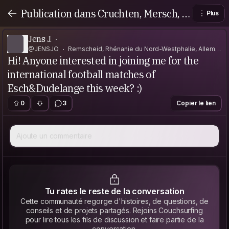
Publication dans Cruchten, Mersch, L
Plus
uxembourg
Jens J.
@JENSJO
Remscheid, Rhénanie du Nord-Westphalie, Allema
Hi! Anyone interested in joining me for the
gne
international football matches of
Esch&Dudelange this week? :)
0
3
Copier le lien
Ajoute un commentaire
Tu rates le reste de la conversation
Cette communauté regorge d'histoires, de questions, de
conseils et de projets partagés. Rejoins Couchsurfing
pour lire tous les fils de discussion et faire partie de la
conversation.