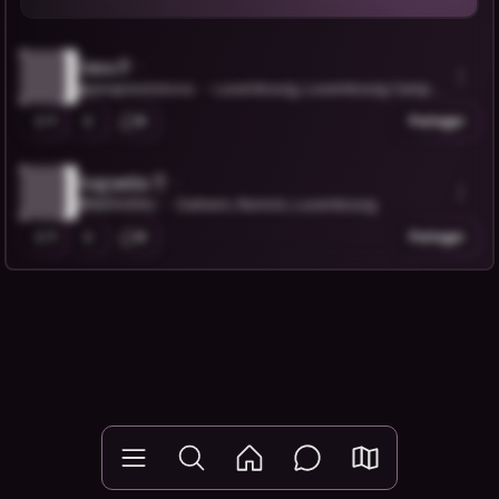
Jana P.
@janapreslickova
Luxembourg, Luxembourg Campa
gne, Luxembourg
1
0
Partager
Augustin T.
@BIENVENU
Dalheim, Remich, Luxembourg
1
0
Partager