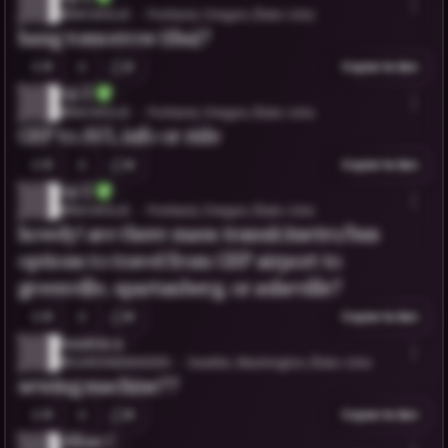
@MOWGLIE
Portland, Oregon, États-Unis
hang tomorrow (thu)?
0
2
Copier le lien
Aji Z.
@MOWGLIE
Portland, Oregon, États-Unis
GSP to AVL info or ride
0
4
Copier le lien
Aji Z.
@MOWGLIE
Portland, Oregon, États-Unis
howdy! are there mass transit/metro/bus
options to travel from GSP airport to
greenville, spartanberg, or asheville?
0
0
Copier le lien
beatrix s.
@SARDINEMAIDEN
Seattle, Washington, États-Unis
sewing machine??
0
0
Copier le lien
Jillian C.