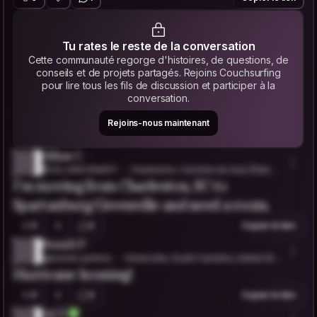
Tu rates le reste de la conversation
Cette communauté regorge d'histoires, de questions, de
conseils et de projets partagés. Rejoins Couchsurfing
pour lire tous les fils de discussion et participer à la
conversation.
Rejoins-nous maintenant
Jillian C.
@JILLIANCANADY
Charleston, Caroline du Sud, États-U
I'm moving from Charleston, SC to
nis
Spartanburg/Greenville and need a room.
0
2
Copier le lien
Brandi P.
@brandi-perkins
Greenville, South Carolina, United Stat
Hurricane housing!
es
0
2
Copier le lien
Aji Z.