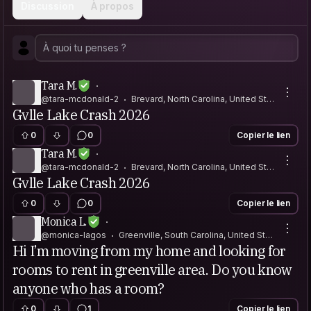
Discussion
À propos
Tara M.
@tara-mcdonald-2
Brevard, North Carolina, United Stat
Gvlle Lake Crash 2026
es
0
0
Copier le lien
Tara M.
@tara-mcdonald-2
Brevard, North Carolina, United Stat
Gvlle Lake Crash 2026
es
0
0
Copier le lien
Monica L.
@monica-lagos
Greenville, South Carolina, United Stat
Hi I’m moving from my home and looking for
es
rooms to rent in greenville area. Do you know
anyone who has a room?
0
1
Copier le lien