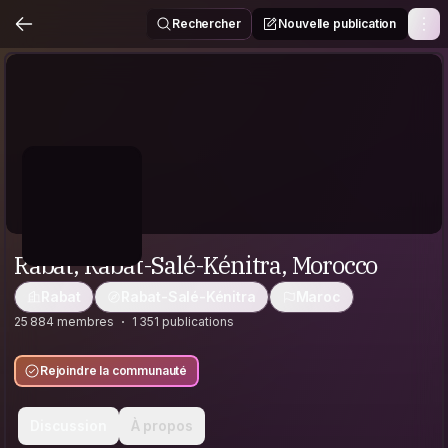
Rechercher
Nouvelle publication
Rabat, Rabat-Salé-Kénitra, Morocco
Rabat
Rabat-Salé-Kénitra
Maroc
25 884 membres
1 351 publications
Rejoindre la communauté
Discussion
À propos