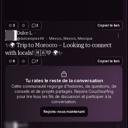
3
2
Copier le lien
Dulce L.
@dulcelopez46
Mexico, Mexico, Mexique
✨🌍 Trip to Morocco – Looking to connect
with locals! 🇲🇦💛 🌍✨
8
7
Copier le lien
Tu rates le reste de la conversation
Cette communauté regorge d'histoires, de questions, de
conseils et de projets partagés. Rejoins Couchsurfing
pour lire tous les fils de discussion et participer à la
conversation.
Rejoins-nous maintenant
nia D.