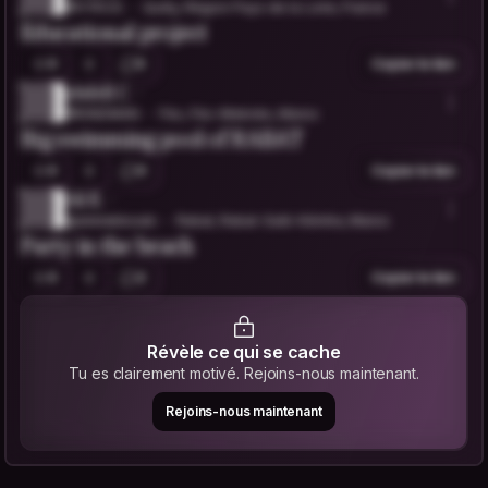
@VYKOS
Quilly, Région Pays de la Loire, France
Educational project
0
5
Copier le lien
abdell C.
@KINDMAN
Fès, Fès-Meknès, Maroc
Big swimming pool of RABAT
0
0
Copier le lien
Ali E.
@alielabboubi
Rabat, Rabat-Salé-Kénitra, Maroc
Party in the beach
0
2
Copier le lien
Révèle ce qui se cache
Tu es clairement motivé. Rejoins-nous maintenant.
Rejoins-nous maintenant