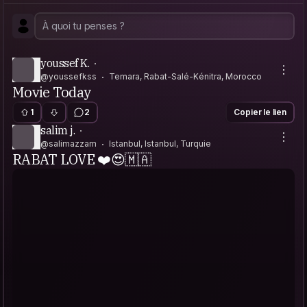
youssef K.
@youssefkss
Temara, Rabat-Salé-Kénitra, Morocco
Movie Today
1
2
Copier le lien
salim j.
@salimazzam
Istanbul, Istanbul, Turquie
RABAT LOVE ❤️😍🇲🇦