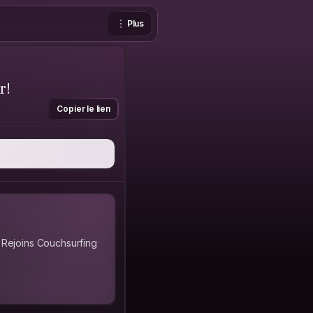
Plus
r!
Copier le lien
 Rejoins Couchsurfing