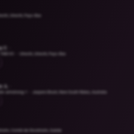
recht, Utrecht, Pays-Bas
 V.
TAM.VO
Utrecht, Utrecht, Pays-Bas
e A.
te-armstrong-1
Jaspers Brush, New South Wales, Australia
kholm, Comté de Stockholm, Suède