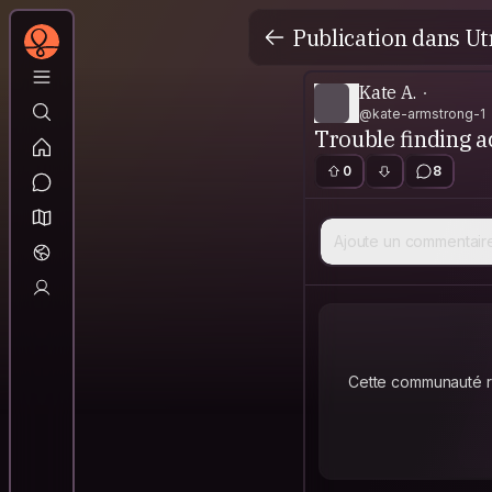
Publication dans Ut
Kate A.
@kate-armstrong-1
Trouble finding a
0
8
Ajoute un commentair
Cette communauté re