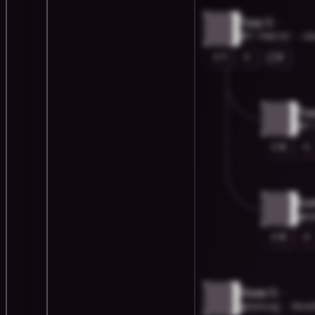
Tam V.
@T.TAM.VO
Ut
1
2
Tam
@T.
0
Kat
@ka
0
Hans O.
@hansog
Stoc