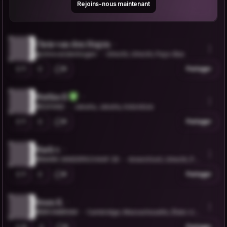
Rejoins-nous maintenant
Chris van den Hogen
@chrisvandenhogen
Utrecht, Utrecht, Pays-Bas
1
0
Partager
Muthia E.
@ESFAND
Jakarta, Jakarta, Indonésie
1
0
Partager
Mark v.
@MARK.VANDERSCHAAF.39
Amersfoort, Utrecht, Pay
s-Bas
1
0
Partager
Bram K.
@BROMBRAM
Cambridge, Massachusetts, États-Uni
s
2
0
Partager