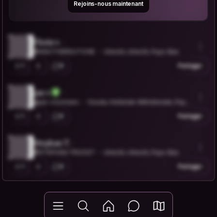
Rejoins-nous maintenant
Floris v.
@ANOTHERDUTCHIE
Utrecht, Utrecht, Pays-Bas
1
0
Partager
jan v.
@jan-vroomans
Gouda, Hollande-Méridionale, Pays-
Bas
1
0
Partager
Stephan T.
@STEPHAN.TROOST
Utrecht, Utrecht, Pays-Bas
1
0
Partager