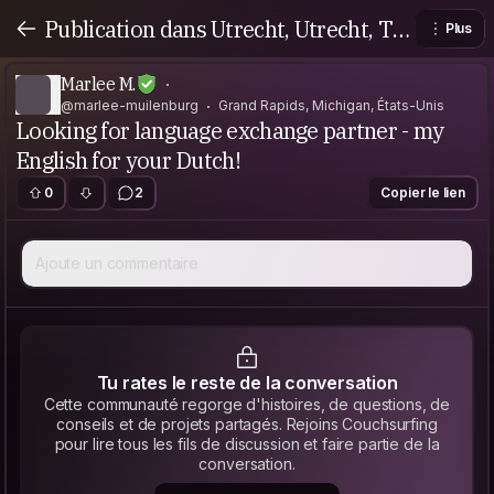
Publication dans Utrecht, Utrecht, Th
Plus
e Netherlands
Marlee M.
@marlee-muilenburg
Grand Rapids, Michigan, États-Unis
Looking for language exchange partner - my
English for your Dutch!
0
2
Copier le lien
Ajoute un commentaire
Tu rates le reste de la conversation
Cette communauté regorge d'histoires, de questions, de
conseils et de projets partagés. Rejoins Couchsurfing
pour lire tous les fils de discussion et faire partie de la
conversation.