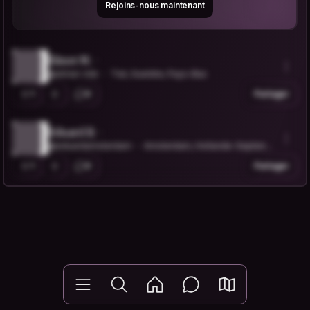
Rejoins-nous maintenant
Elmer M.
@elmer-mik
Tiel, Gueldre, Pays-Bas
1
0
Partager
Eduard B.
@eduardamsterdam
Amsterdam, Hollande-Septentri
onale, Pays-Bas
1
0
Partager