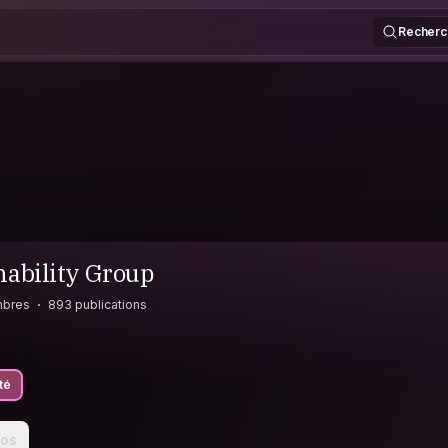
Recherc
nability Group
mbres
893 publications
té
pos