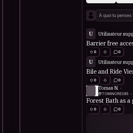
U
Utilisateur sup
Barrier free acce
0
0
U
Utilisateur sup
Bile and Ride Vi
0
0
Tomas N.
@TOMINORES85
Forest Bath as a 
0
0