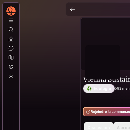
Vienna Sustai
♻️
Écologie
582 me
Rejoindre la communau
Discussion
À pro