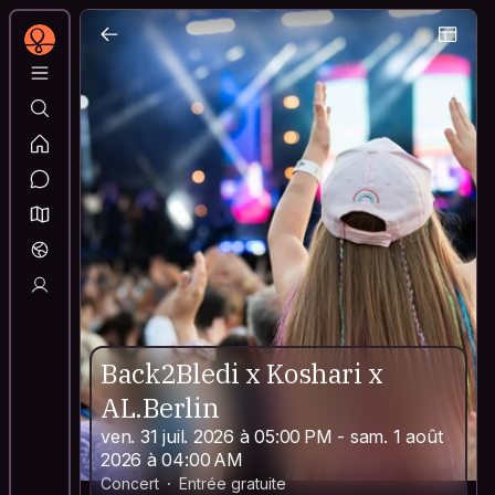
Back2Bledi x Koshari x
AL.Berlin
ven. 31 juil. 2026 à 05:00 PM - sam. 1 août
2026 à 04:00 AM
Concert
Entrée gratuite