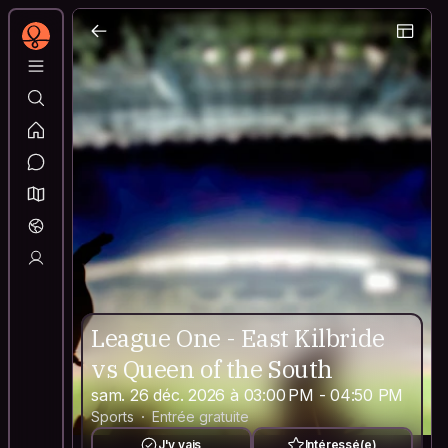
League One - East Kilbride
vs Queen of the South
sam. 26 déc. 2026 à 03:00 PM - 04:50 PM
Sports
Entrée gratuite
J'y vais
Intéressé(e)