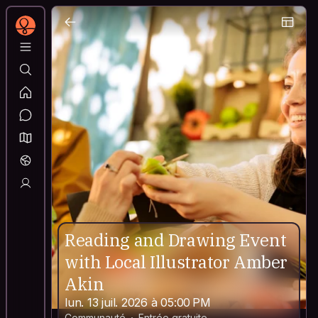
Reading and Drawing Event
with Local Illustrator Amber
Akin
lun. 13 juil. 2026 à 05:00 PM
Communauté
Entrée gratuite