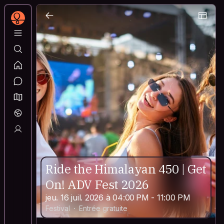
Ride the Himalayan 450 | Get
On! ADV Fest 2026
jeu. 16 juil. 2026 à 04:00 PM - 11:00 PM
Festival
Entrée gratuite