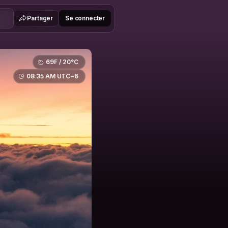
Partager
Se connecter
69F / 20°C
08:35 AM UTC−6