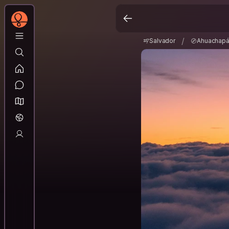
Salvador
Ahuacha
/
/
Salvador
Ahuachap