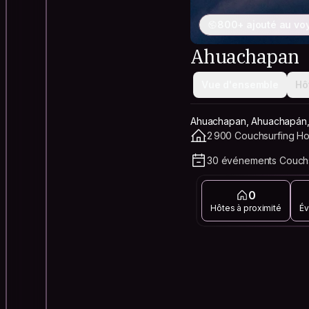
800+ ajouté au vo
Ahuachapan
Vue d'ensemble
Hô
Ahuachapan, Ahuachapán,
2 900 Couchsurfing Hos
30 événements Couchs
0
Hôtes à proximité
Év