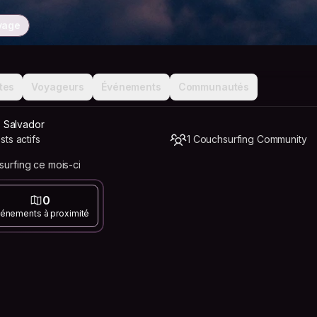
yage
tes
Voyageurs
Événements
Communautés
 Salvador
ts actifs
1 Couchsurfing Community
urfing ce mois-ci
0
énements à proximité