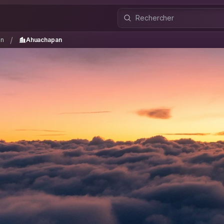
pán
Ahuachapan
/
/
án
Ahuachapan