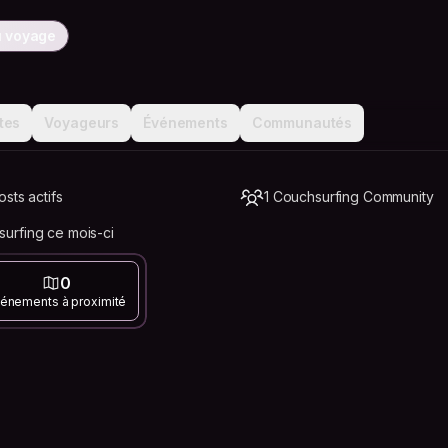
u voyage
tes
Voyageurs
Événements
Communautés
sts actifs
1 Couchsurfing Community
urfing ce mois-ci
0
énements à proximité