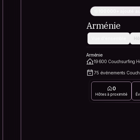
100 000+ ajouté a
Arménie
Vue d'ensemble
Hô
Arménie
19 600 Couchsurfing Ho
75 événements Couchs
0
Hôtes à proximité
Év