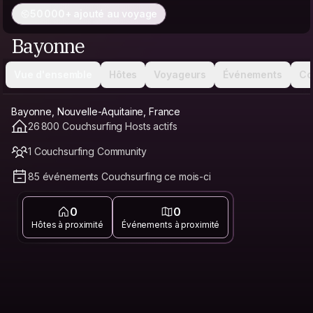
50 000+ ajouté au voyage
Bayonne
Vue d'ensemble
Hôtes
Voyageurs
Événements
Co
Bayonne, Nouvelle-Aquitaine, France
26 800 Couchsurfing Hosts actifs
1 Couchsurfing Community
85 événements Couchsurfing ce mois-ci
0
0
Hôtes à proximité
Événements à proximité