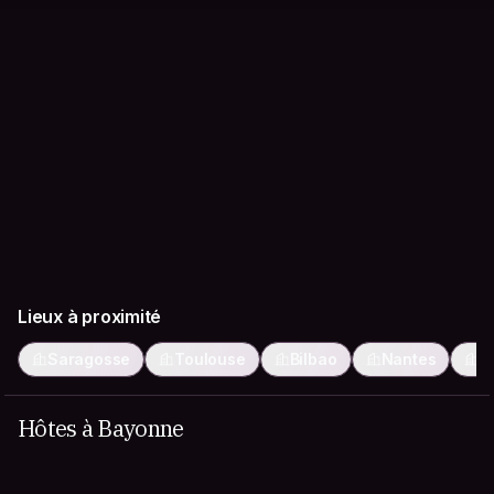
Lieux à proximité
Saragosse
Toulouse
Bilbao
Nantes
G
Hôtes à Bayonne