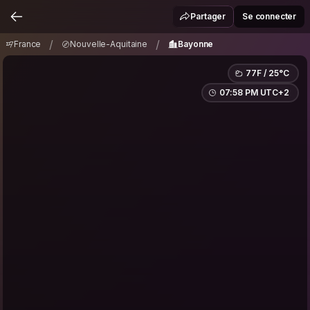
France
Nouvelle-Aquitaine
Bayonne
/
/
Partager
Se connecter
/
/
France
Nouvelle-Aquitaine
Bayonne
77F / 25°C
07:58 PM UTC+2