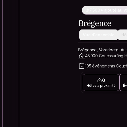
7 500+ ajouté au 
Brégence
Vue d'ensemble
Hô
Brégence, Vorarlberg, Aut
45 900 Couchsurfing Ho
105 événements Couchs
0
Hôtes à proximité
Év