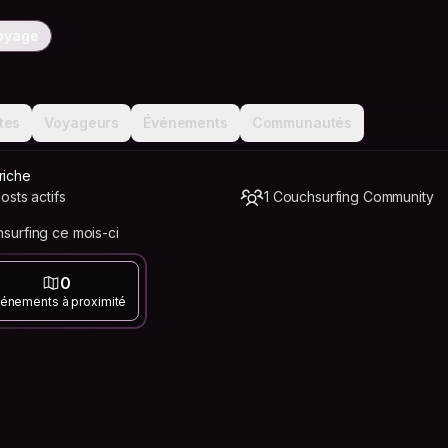
voyage
tes
Voyageurs
Événements
Communautés
riche
sts actifs
1 Couchsurfing Community
urfing ce mois-ci
0
énements à proximité