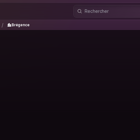
g
Brégence
/
/
Brégence