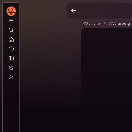
Autriche
Vorarlber
/
/
Autriche
Vorarlberg