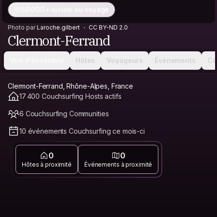
50 000+ ajouté au voyage
Photo par
Laroche.gilbert
CC BY-ND 2.0
Clermont-Ferrand
Vue d'ensemble
Hôtes
Voyageurs
Événements
Co
Clermont-Ferrand, Rhône-Alpes, France
17 400 Couchsurfing Hosts actifs
6 Couchsurfing Communities
10 événements Couchsurfing ce mois-ci
0
0
Hôtes à proximité
Événements à proximité