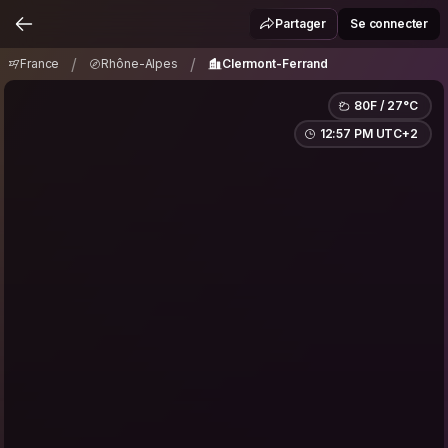
France
Rhône-Alpes
Clermont-Ferrand
/
/
Partager
Se connecter
/
/
France
Rhône-Alpes
Clermont-Ferrand
80F / 27°C
12:57 PM UTC+2